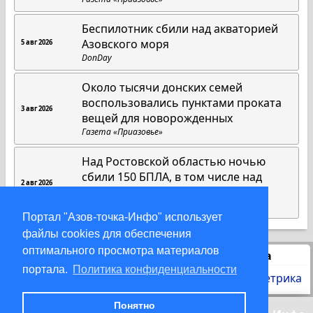
Беспилотник сбили над акваторией
Азовского моря
5 авг 2026
DonDay
Около тысячи донских семей
воспользовались пунктами проката
3 авг 2026
вещей для новорожденных
Газета «Приазовье»
Над Ростовской областью ночью
сбили 150 БПЛА, в том числе над
2 авг 2026
Азовским морем
DonDay
Портал "Азов-точка-Инфо" использует
файлы cookies для обеспечения
оптимального просмотра материалов
Статистика
портала.
Политика конфиденциальности
Понятно