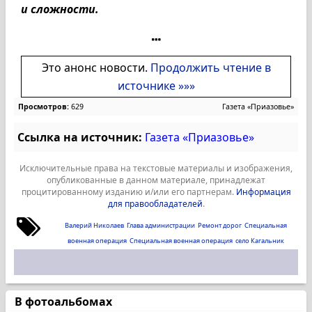
и сложности.
Это анонс новости.
Продолжить чтение в
источнике »»»
Просмотров:
629
Газета «Приазовье»
Ссылка на источник:
Газета «Приазовье»
Исключительные права на текстовые материалы и изображения,
опубликованные в данном материале, принадлежат
процитированному изданию и/или его партнерам.
Информация
для правообладателей
.
Валерий Николаев
Глава администрации
Ремонт дорог
Специальная
военная операция
Специальная военная операция
село Кагальник
В фотоальбомах