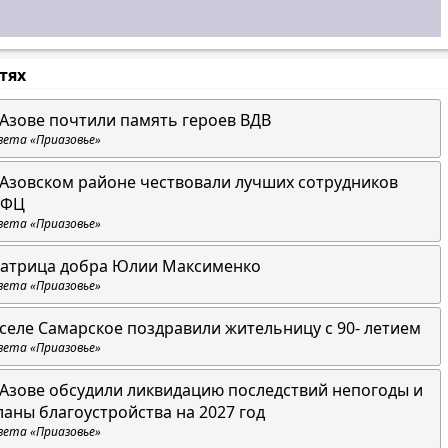
стях
 Азове почтили память героев ВДВ
зета «Приазовье»
 Азовском районе чествовали лучших сотрудников
ФЦ
зета «Приазовье»
атрица добра Юлии Максименко
зета «Приазовье»
 селе Самарское поздравили жительницу с 90- летием
зета «Приазовье»
 Азове обсудили ликвидацию последствий непогоды и
ланы благоустройства на 2027 год
зета «Приазовье»