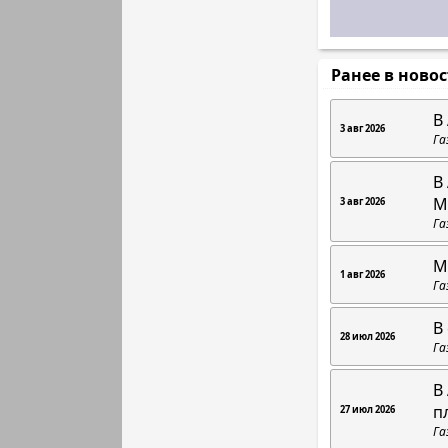
Ранее в ново
В
3 авг 2026
Га
В
М
3 авг 2026
Га
М
1 авг 2026
Га
В
28 июл 2026
Га
В
п
27 июл 2026
Га