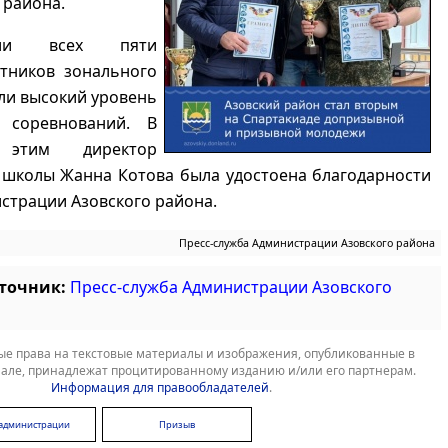
 района.
тели всех пяти
стников зонального
ли высокий уровень
и соревнований. В
этим директор
 школы Жанна Котова была удостоена благодарности
страции Азовского района.
Пресс-служба Администрации Азовского района
сточник:
Пресс-служба Администрации Азовского
е права на текстовые материалы и изображения, опубликованные в
але, принадлежат процитированному изданию и/или его партнерам.
Информация для правообладателей
.
 администрации
Призыв