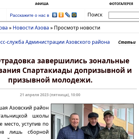
АФИША
ФОТОГАЛЕРЕЯ
Поиск
Расскажите о нас в
ова
»
Новости Азова
»
Просмотр новости
есс-служба Администрации Азовского района
Статьи
 Отрадовка завершились зональные
вания Спартакиады допризывной и
призывной молодежи.
21 апреля 2023 (пятница), 10:00
шая Азовский район
гальницкой школы
е место, уступив по
ов лишь сборной