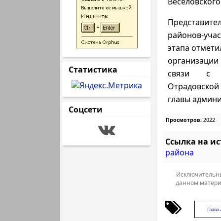
Веселовского
Представи
районов-уча
этапа отмети
организаци
Статистика
связи с 
Отрадовской
главы админи
Соцсети
Просмотров:
2022
Ссылка на и
района
Исключительны
данном матери
Глава