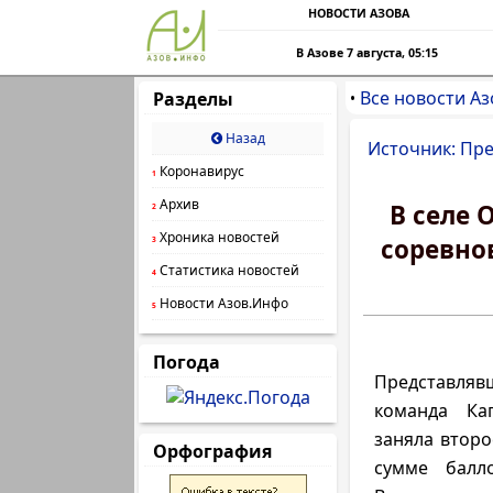
НОВОСТИ АЗОВА
В Азове 7 августа, 05:15
Все новости Аз
Разделы
•
Назад
Источник: Пр
Коронавирус
1
Архив
В селе
2
Хроника новостей
соревно
3
Статистика новостей
4
Новости Азов.Инфо
5
Погода
Представляв
команда Ка
заняла второ
Орфография
сумме балл