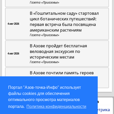
Газета «Приазовье»
В «Гошпитальном саду» стартовал
цикл ботанических путешествий:
первая встреча была посвящена
4 авг 2026
американским растениям
Газета «Приазовье»
В Азове пройдет бесплатная
веловодная экскурсия по
4 авг 2026
историческим местам
Газета «Приазовье»
В Азове почтили память героев
Первой мировой войны
3 авг 2026
Газета «Приазовье»
Портал "Азов-точка-Инфо" использует
файлы cookies для обеспечения
оптимального просмотра материалов
Статистика
портала.
Политика конфиденциальности