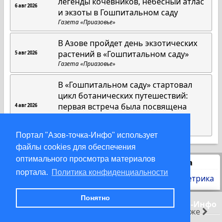
легенды кочевников, небесный атлас
6 авг 2026
и экзоты в Гошпитальном саду
Газета «Приазовье»
В Азове пройдет день экзотических
растений в «Гошпитальном саду»
5 авг 2026
Газета «Приазовье»
В «Гошпитальном саду» стартовал
цикл ботанических путешествий:
первая встреча была посвящена
4 авг 2026
американским растениям
Газета «Приазовье»
Портал "Азов-точка-Инфо" использует
файлы cookies для обеспечения
оптимального просмотра материалов
Статистика
портала.
Политика конфиденциальности
Понятно
© 2000-2026 Азов-точка-Инфо
раньше
позже