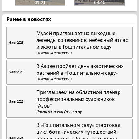
09:21
08:46
Ранее в новостях
Музей приглашает на выходные:
легенды кочевников, небесный атлас
6 авг 2026
и экзоты в Гошпитальном саду
Газета «Приазовье»
В Азове пройдет день экзотических
растений в «Гошпитальном саду»
5 авг 2026
Газета «Приазовье»
Приглашаем на областной пленэр
профессиональных художников
5 авг 2026
"Азов"
Новая Азовская Газета.ру
В «Гошпитальном саду» стартовал
цикл ботанических путешествий:
первая встреча была посвящена
4 авг 2026