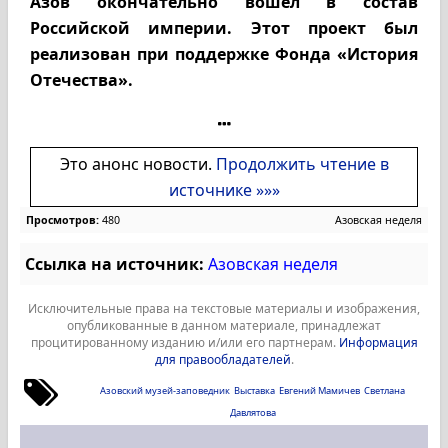
Азов окончательно вошел в состав
Российской империи. Этот проект был
реализован при поддержке Фонда «История
Отечества».
Это анонс новости.
Продолжить чтение в
источнике »»»
Просмотров:
480
Азовская неделя
Ссылка на источник:
Азовская неделя
Исключительные права на текстовые материалы и изображения,
опубликованные в данном материале, принадлежат
процитированному изданию и/или его партнерам.
Информация
для правообладателей
.
Азовский музей-заповедник
Выставка
Евгений Мамичев
Светлана
Давлятова