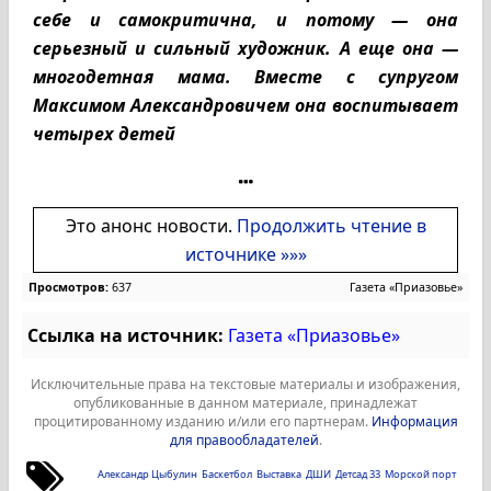
себе и самокритична, и потому — она
серьезный и сильный художник. А еще она —
многодетная мама. Вместе с супругом
Максимом Александровичем она воспитывает
четырех детей
Это анонс новости.
Продолжить чтение в
источнике »»»
Просмотров:
637
Газета «Приазовье»
Ссылка на источник:
Газета «Приазовье»
Исключительные права на текстовые материалы и изображения,
опубликованные в данном материале, принадлежат
процитированному изданию и/или его партнерам.
Информация
для правообладателей
.
Александр Цыбулин
Баскетбол
Выставка
ДШИ
Детсад 33
Морской порт