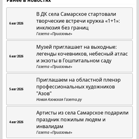
Ранее в новостях
В ДК села Самарское стартовали
творческие встречи кружка «1+1»:
6 авг 2026
инклюзия без границ
Газета «Приазовье»
Музей приглашает на выходные:
легенды кочевников, небесный атлас
6 авг 2026
и экзоты в Гошпитальном саду
Газета «Приазовье»
Приглашаем на областной пленэр
профессиональных художников
5 авг 2026
"Азов"
Новая Азовская Газета.ру
Артисты из села Самарское подарили
праздник пожилым людям и
4 авг 2026
инвалидам
Газета «Приазовье»