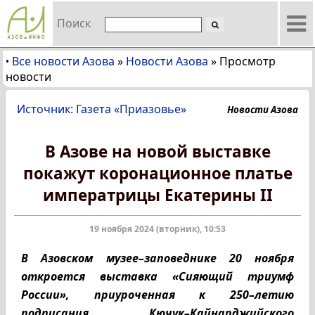
Поиск
Все новости Азова
»
Новости Азова
»
Просмотр
•
новости
Источник: Газета «Приазовье»
Новости Азова
В Азове на новой выставке
покажут коронационное платье
императрицы Екатерины II
19 ноября 2024 (вторник), 10:53
В Азовском музее–заповеднике 20 ноября
откроется выставка «Сияющий триумф
России», приуроченная к 250–летию
подписания Кючук–Кайнарджийского