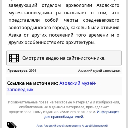
заведующий отделом археологии Азовского
музея-заповедника рассказывает о том, что
представляли собой черты средневекового
золотоордынского города, каковы были отличия
Азака от других поселений того времени и о
других особенностях его архитектуры.
Смотрите видео на сайте-источнике.
Просмотров:
2994
Азовский музей-заповедник
Ссылка на источник:
Азовский музей-
заповедник
Исключительные права на текстовые материалы и изображения,
опубликованные в данном материале, принадлежат
процитированному изданию и/или его партнерам.
Информация
для правообладателей
.
Азак
Азовский музей-заповедник
Андрей Масловский