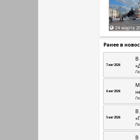
24 марта 20
Ранее в ново
В
«
7 авг 2026
Га
М
н
6 авг 2026
Га
В
«
5 авг 2026
Га
В