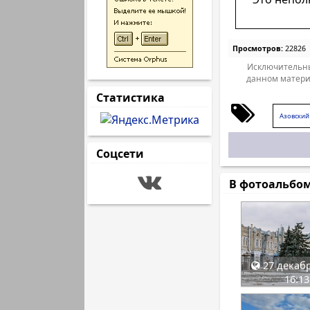
Просмотров:
22826
Исключительны
данном матери
Статистика
Азовский
Соцсети
В фотоальбо
27 декабр
16:13