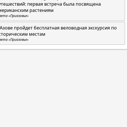
утешествий: первая встреча была посвящена
мериканским растениям
зета «Приазовье»
 Азове пройдет бесплатная веловодная экскурсия по
сторическим местам
зета «Приазовье»