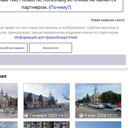
партнером. (
Почему?
)
Новая азовская газета
е права на текстовые материалы и изображения, опубликованные в
але, принадлежат процитированному изданию и/или его партнерам.
Информация для правообладателей
.
 музей-заповедник
Археология
мах
я 2025
1 января 2025 14:52
9 мая 2024 17:11