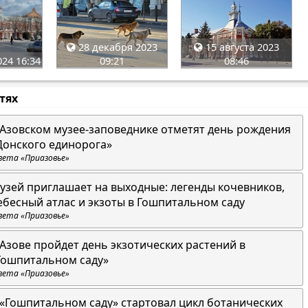
28 декабря 2023
15 августа 2023
24 16:34
09:21
08:46
стях
 Азовском музее-заповеднике отметят день рождения
Донского единорога»
зета «Приазовье»
узей приглашает на выходные: легенды кочевников,
ебесный атлас и экзоты в Гошпитальном саду
зета «Приазовье»
 Азове пройдет день экзотических растений в
Гошпитальном саду»
зета «Приазовье»
 «Гошпитальном саду» стартовал цикл ботанических