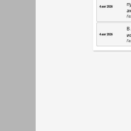
п
4 авг 2026
а
Га
В
и
4 авг 2026
Га