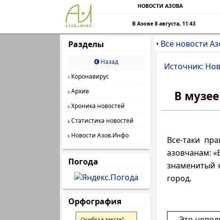
НОВОСТИ АЗОВА
В Азове 8 августа, 11:43
Все новости Аз
Разделы
•
Назад
Источник: Нов
Коронавирус
1
Архив
В музе
2
Хроника новостей
3
Статистика новостей
4
Новости Азов.Инфо
5
Все-таки пр
азовчанам: «В
Погода
знаменитый 
город.
Орфография
Это непол