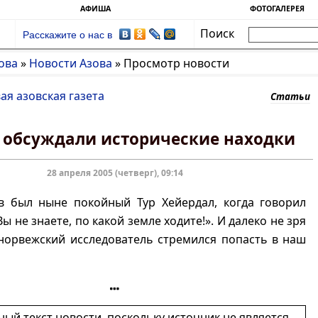
АФИША
ФОТОГАЛЕРЕЯ
Поиск
Расскажите о нас в
ова
»
Новости Азова
»
Просмотр новости
ая азовская газета
Статьи
е обсуждали исторические находки
28 апреля 2005 (четверг), 09:14
ав был ныне покойный Тур Хейердал, когда говорил
ы не знаете, по какой земле ходите!». И далеко не зря
норвежский исследователь стремился попасть в наш
ный текст новости, поскольку источник не является