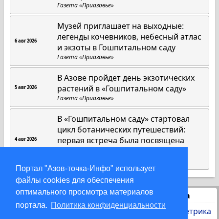
Газета «Приазовье»
Музей приглашает на выходные:
легенды кочевников, небесный атлас
6 авг 2026
и экзоты в Гошпитальном саду
Газета «Приазовье»
В Азове пройдет день экзотических
растений в «Гошпитальном саду»
5 авг 2026
Газета «Приазовье»
В «Гошпитальном саду» стартовал
цикл ботанических путешествий:
первая встреча была посвящена
4 авг 2026
американским растениям
Газета «Приазовье»
Портал "Азов-точка-Инфо" использует
файлы cookies для обеспечения
оптимального просмотра материалов
Статистика
портала.
Политика конфиденциальности