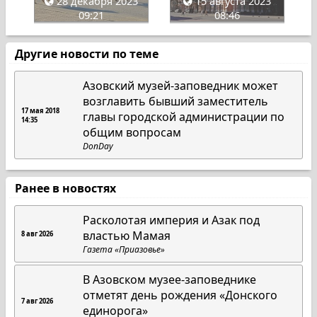
28 декабря 2023
15 августа 2023
09:21
08:46
Другие новости по теме
Азовский музей-заповедник может
возглавить бывший заместитель
17 мая 2018
главы городской администрации по
14:35
общим вопросам
DonDay
Ранее в новостях
Расколотая империя и Азак под
властью Мамая
8 авг 2026
Газета «Приазовье»
В Азовском музее-заповеднике
отметят день рождения «Донского
7 авг 2026
единорога»