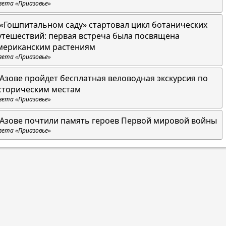
зета «Приазовье»
 «Гошпитальном саду» стартовал цикл ботанических
утешествий: первая встреча была посвящена
мериканским растениям
зета «Приазовье»
 Азове пройдет бесплатная веловодная экскурсия по
сторическим местам
зета «Приазовье»
 Азове почтили память героев Первой мировой войны
зета «Приазовье»