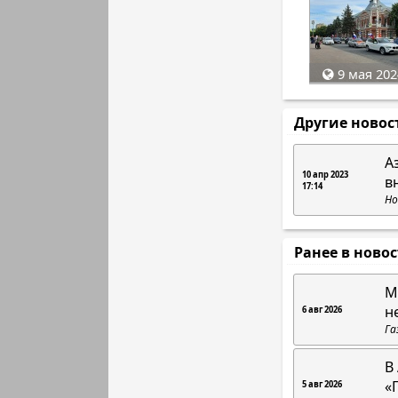
9 мая 202
Другие новос
А
10 апр 2023
в
17:14
Но
Ранее в ново
М
н
6 авг 2026
Га
В
«
5 авг 2026