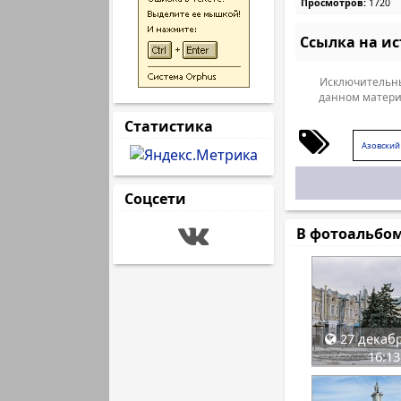
Просмотров:
1720
Ссылка на и
Исключительны
данном матери
Статистика
Азовский
Соцсети
В фотоальбо
27 декабр
16:13