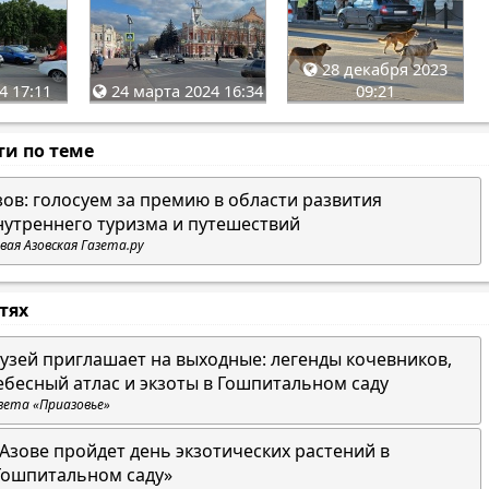
28 декабря 2023
4 17:11
24 марта 2024 16:34
09:21
ти по теме
зов: голосуем за премию в области развития
нутреннего туризма и путешествий
вая Азовская Газета.ру
стях
узей приглашает на выходные: легенды кочевников,
ебесный атлас и экзоты в Гошпитальном саду
зета «Приазовье»
 Азове пройдет день экзотических растений в
Гошпитальном саду»