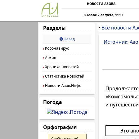
НОВОСТИ АЗОВА
В Азове 7 августа, 11:11
Все новости Аз
Разделы
•
Назад
Источник: Азо
Коронавирус
1
Архив
2
Хроника новостей
3
Статистика новостей
4
Новости Азов.Инфо
5
Продолжает
«Комсомольск
Погода
и путешестви
Орфография
Это ан