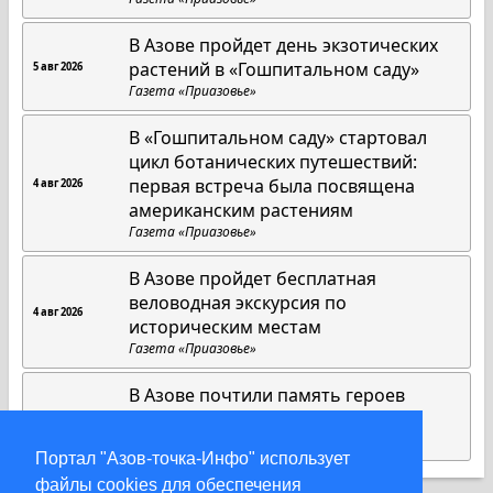
В Азове пройдет день экзотических
растений в «Гошпитальном саду»
5 авг 2026
Газета «Приазовье»
В «Гошпитальном саду» стартовал
цикл ботанических путешествий:
первая встреча была посвящена
4 авг 2026
американским растениям
Газета «Приазовье»
В Азове пройдет бесплатная
веловодная экскурсия по
4 авг 2026
историческим местам
Газета «Приазовье»
В Азове почтили память героев
Первой мировой войны
3 авг 2026
Газета «Приазовье»
Портал "Азов-точка-Инфо" использует
файлы cookies для обеспечения