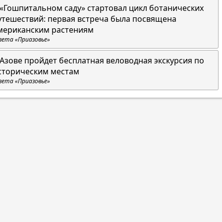
 «Гошпитальном саду» стартовал цикл ботанических
утешествий: первая встреча была посвящена
мериканским растениям
зета «Приазовье»
 Азове пройдет бесплатная веловодная экскурсия по
сторическим местам
зета «Приазовье»