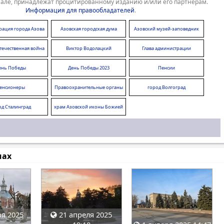
але, принадлежат процитированному изданию и/или его партнерам.
Информация для правообладателей
.
рация города Азова
Азовская городская дума
Азовский музей-заповедник
течественная война
Виктор Водолацкий
Глава администрации
ень Победы
День Победы 2023
Пенсии
енсионеры
Правоохранительные органы
город Волгоград
од Сталинград
храм Азовской иконы Божией
Матери
мах
я 2025
21 апреля 2025