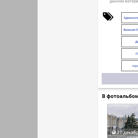
данном матери
Админист
Великая О
Д
П
гор
В фотоальбо
27 декабр