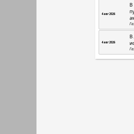
В
п
4 авг 2026
а
Га
В
и
4 авг 2026
Га