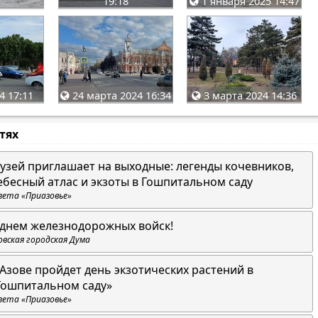
19:18
1 января 2025 14:47
4 17:11
24 марта 2024 16:34
3 марта 2024 14:36
стях
узей приглашает на выходные: легенды кочевников,
ебесный атлас и экзоты в Гошпитальном саду
зета «Приазовье»
 днем железнодорожных войск!
овская городская Дума
 Азове пройдет день экзотических растений в
Гошпитальном саду»
зета «Приазовье»