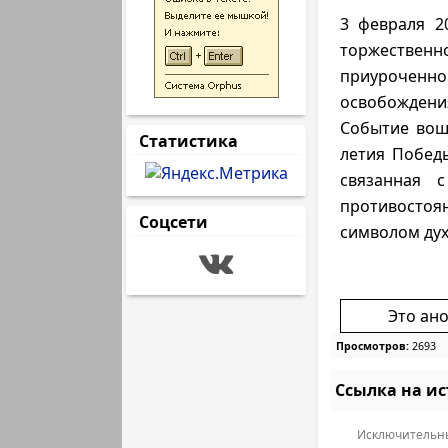
3 февраля 2
торжествен
приуроченно
освобождения
Событие вош
Статистика
летия Победы
связанная 
противостоя
Соцсети
символом дух
Это ан
Просмотров:
2693
Ссылка на и
Исключительны