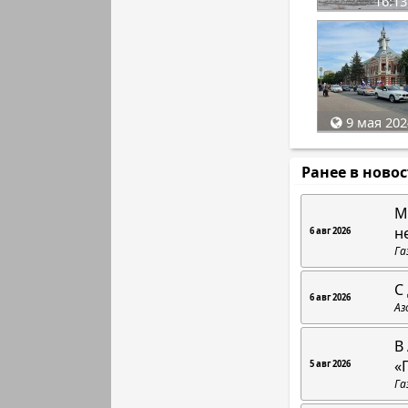
16:13
9 мая 202
Ранее в ново
М
н
6 авг 2026
Га
С
6 авг 2026
Аз
В
«
5 авг 2026
Га