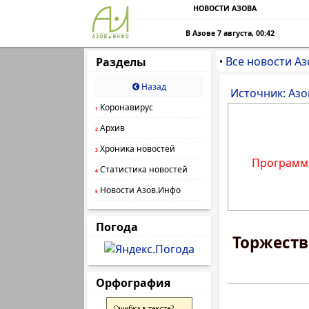
НОВОСТИ АЗОВА
В Азове 7 августа, 00:42
Все новости Аз
Разделы
•
Назад
Источник: Азо
Коронавирус
1
Архив
2
Хроника новостей
3
Программа
Статистика новостей
4
Новости Азов.Инфо
5
Погода
Торжеств
Орфография