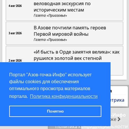
веловодная экскурсия по
4 авг 2026
историческим местам
Газета «Приазовье»
В Азове почтили память героев
Первой мировой войны
3 авг 2026
Газета «Приазовье»
«И бысть в Орде замятня велика»: как
рушился золотой век степной
2 авг 2026
империи
Газета «Приазовье»
Портал "Азов-точка-Инфо" использует
файлы cookies для обеспечения
оптимального просмотра материалов
Статистика
портала.
Политика конфиденциальности
Понятно
© 2000-2026 Азов-точка-Инфо
раньше
позже
Политика конфиденциальности