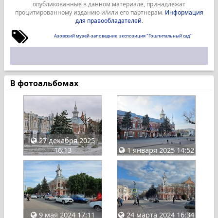
опубликованные в данном материале, принадлежат
процитированному изданию и/или его партнерам.
Информация
для правообладателей
.
Азовский музей-заповедник
экспозиция "Гошпитальный сад"
В фотоальбомах
27 декабря 2025
16:13
1 января 2025 14:52
9 мая 2024 17:11
24 марта 2024 16:34