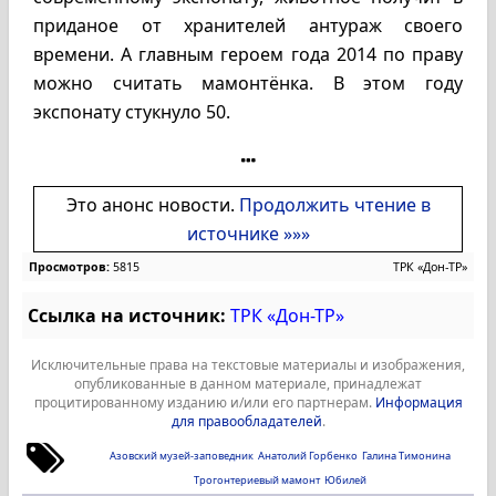
приданое от хранителей антураж своего
времени. А главным героем года 2014 по праву
можно считать мамонтёнка. В этом году
экспонату стукнуло 50.
Это анонс новости.
Продолжить чтение в
источнике »»»
Просмотров:
5815
ТРК «Дон-ТР»
Ссылка на источник:
ТРК «Дон-ТР»
Исключительные права на текстовые материалы и изображения,
опубликованные в данном материале, принадлежат
процитированному изданию и/или его партнерам.
Информация
для правообладателей
.
Азовский музей-заповедник
Анатолий Горбенко
Галина Тимонина
Трогонтериевый мамонт
Юбилей