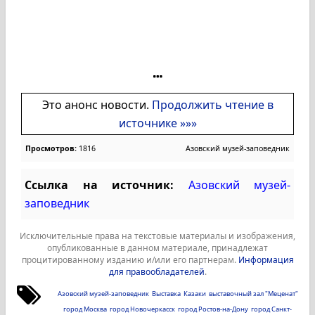
Это анонс новости.
Продолжить чтение в
источнике »»»
Просмотров:
1816
Азовский музей-заповедник
Ссылка на источник:
Азовский музей-
заповедник
Исключительные права на текстовые материалы и изображения,
опубликованные в данном материале, принадлежат
процитированному изданию и/или его партнерам.
Информация
для правообладателей
.
Азовский музей-заповедник
Выставка
Казаки
выставочный зал "Меценат"
город Москва
город Новочеркасск
город Ростов-на-Дону
город Санкт-