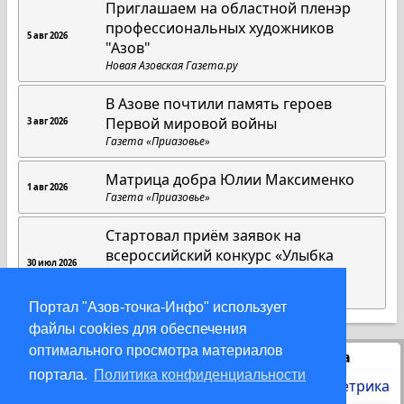
Приглашаем на областной пленэр
профессиональных художников
5 авг 2026
"Азов"
Новая Азовская Газета.ру
В Азове почтили память героев
Первой мировой войны
3 авг 2026
Газета «Приазовье»
Матрица добра Юлии Максименко
1 авг 2026
Газета «Приазовье»
Стартовал приём заявок на
всероссийский конкурс «Улыбка
30 июл 2026
России. Улыбка единства»
Газета «Приазовье»
Портал "Азов-точка-Инфо" использует
файлы cookies для обеспечения
оптимального просмотра материалов
Статистика
портала.
Политика конфиденциальности