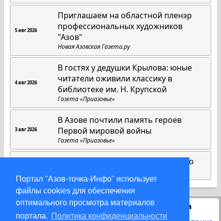
Приглашаем на областной пленэр
профессиональных художников
5 авг 2026
"Азов"
Новая Азовская Газета.ру
В гостях у дедушки Крылова: юные
читатели оживили классику в
4 авг 2026
библиотеке им. Н. Крупской
Газета «Приазовье»
В Азове почтили память героев
Первой мировой войны
3 авг 2026
Газета «Приазовье»
Матрица добра Юлии Максименко
1 авг 2026
Газета «Приазовье»
Портал "Азов-точка-Инфо" использует
файлы cookies для обеспечения
оптимального просмотра материалов
Статистика
портала.
Политика конфиденциальности