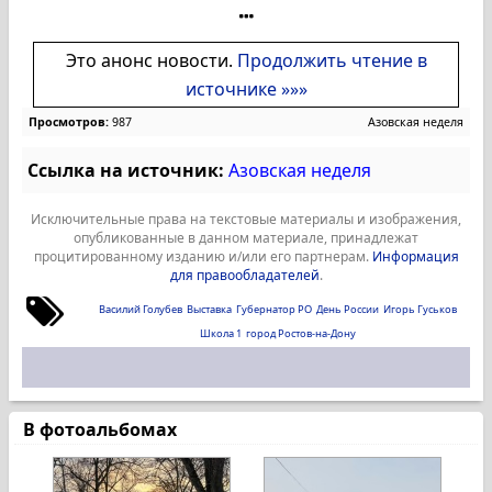
Это анонс новости.
Продолжить чтение в
источнике »»»
Просмотров:
987
Азовская неделя
Ссылка на источник:
Азовская неделя
Исключительные права на текстовые материалы и изображения,
опубликованные в данном материале, принадлежат
процитированному изданию и/или его партнерам.
Информация
для правообладателей
.
Василий Голубев
Выставка
Губернатор РО
День России
Игорь Гуськов
Школа 1
город Ростов-на-Дону
В фотоальбомах