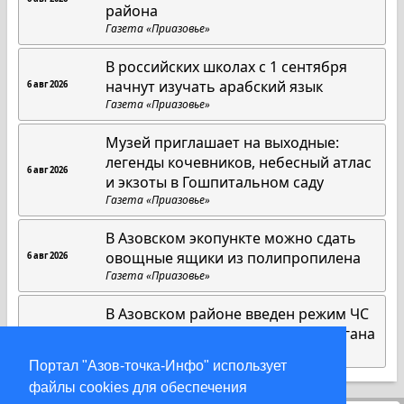
района
Газета «Приазовье»
В российских школах с 1 сентября
начнут изучать арабский язык
6 авг 2026
Газета «Приазовье»
Музей приглашает на выходные:
легенды кочевников, небесный атлас
6 авг 2026
и экзоты в Гошпитальном саду
Газета «Приазовье»
В Азовском экопункте можно сдать
овощные ящики из полипропилена
6 авг 2026
Газета «Приазовье»
В Азовском районе введен режим ЧС
из-за последствий июльского урагана
6 авг 2026
Газета «Приазовье»
Портал "Азов-точка-Инфо" использует
файлы cookies для обеспечения