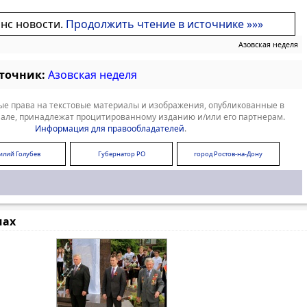
онс новости.
Продолжить чтение в источнике »»»
Азовская неделя
сточник:
Азовская неделя
е права на текстовые материалы и изображения, опубликованные в
але, принадлежат процитированному изданию и/или его партнерам.
Информация для правообладателей
.
илий Голубев
Губернатор РО
город Ростов-на-Дону
мах