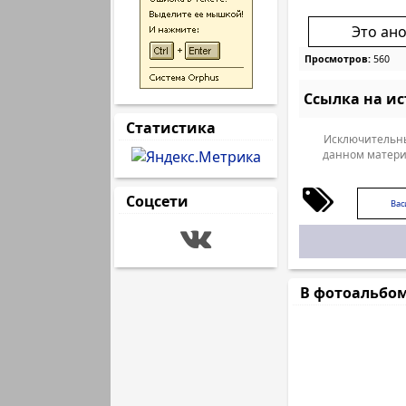
Это ан
Просмотров:
560
Ссылка на и
Статистика
Исключительны
данном матери
Соцсети
Вас
В фотоальбо