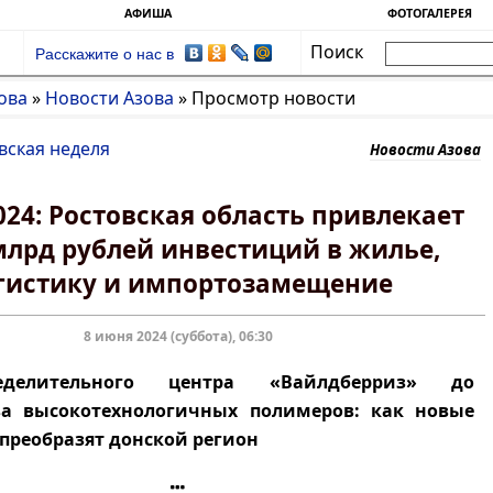
АФИША
ФОТОГАЛЕРЕЯ
Поиск
Расскажите о нас в
ова
»
Новости Азова
»
Просмотр новости
вская неделя
Новости Азова
24: Ростовская область привлекает
 млрд рублей инвестиций в жилье,
гистику и импортозамещение
8 июня 2024 (суббота), 06:30
делительного центра «Вайлдберриз» до
ва высокотехнологичных полимеров: как новые
преобразят донской регион