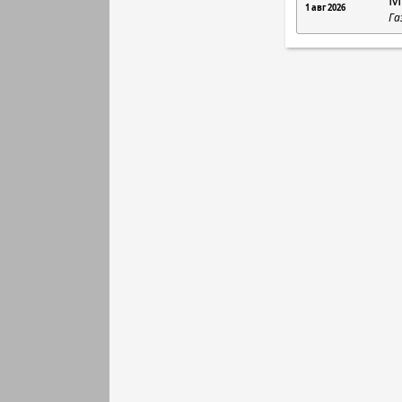
М
1 авг 2026
Га