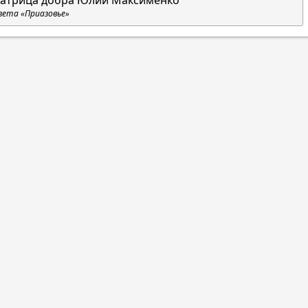
атрица добра Юлии Максименко
зета «Приазовье»