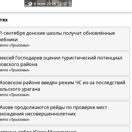
8 мая 2018 15:07
стях
 1 сентября донские школы получат обновлённые
чебники
зета «Приазовье»
лексей Господарев оценил туристический потенциал
зовского района
зета «Приазовье»
 Азовском районе введен режим ЧС из-за последствий
юльского урагана
зета «Приазовье»
 Азове продолжаются рейды по проверке мест
ахождения несовершеннолетних
зета «Приазовье»