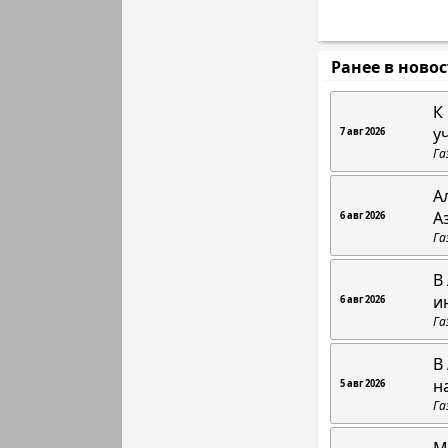
Ранее в ново
К
у
7 авг 2026
Га
А
А
6 авг 2026
Га
В
и
6 авг 2026
Га
В
н
5 авг 2026
Га