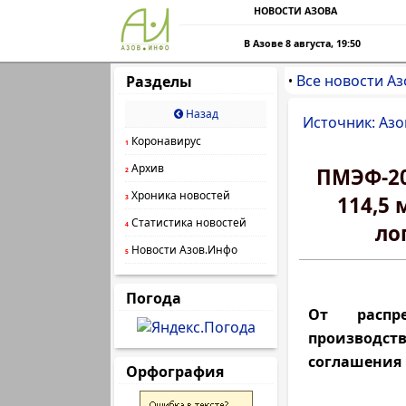
НОВОСТИ АЗОВА
В Азове 8 августа, 19:50
Все новости Аз
Разделы
•
Назад
Источник: Азо
Коронавирус
1
Архив
ПМЭФ-20
2
Хроника новостей
114,5
3
Статистика новостей
ло
4
Новости Азов.Инфо
5
Погода
От распре
производст
соглашения 
Орфография