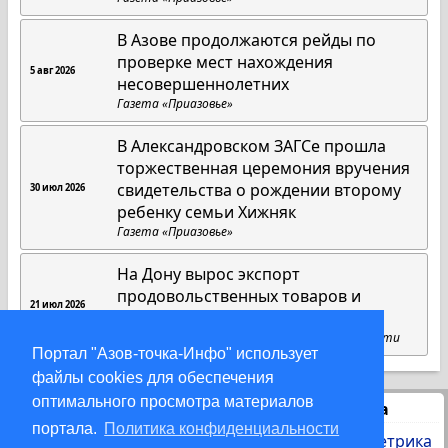
В Азове продолжаются рейды по
проверке мест нахождения
5 авг 2026
несовершеннолетних
Газета «Приазовье»
В Александровском ЗАГСе прошла
торжественная церемония вручения
свидетельства о рождении второму
30 июл 2026
ребенку семьи Хижняк
Газета «Приазовье»
На Дону вырос экспорт
продовольственных товаров и
21 июл 2026
химической продукции
Пресс-служба губернатора Ростовской области
Портал "Азов-точка-Инфо" использует
файлы cookies для обеспечения
оптимального просмотра материалов
Статистика
портала.
Политика конфиденциальности