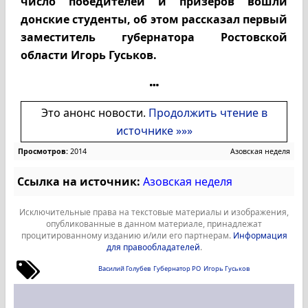
число победителей и призеров вошли
донские студенты, об этом рассказал первый
заместитель губернатора Ростовской
области Игорь Гуськов.
Это анонс новости.
Продолжить чтение в
источнике »»»
Просмотров:
2014
Азовская неделя
Ссылка на источник:
Азовская неделя
Исключительные права на текстовые материалы и изображения,
опубликованные в данном материале, принадлежат
процитированному изданию и/или его партнерам.
Информация
для правообладателей
.
Василий Голубев
Губернатор РО
Игорь Гуськов