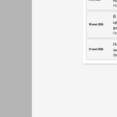
н
Га
В
ц
30 июл 2026
в
Га
Н
х
21 июл 2026
Пр