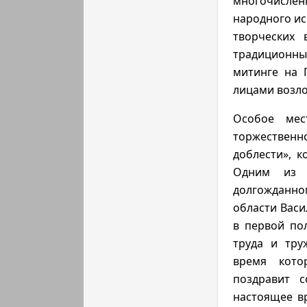
многочислен
народного ис
творческих 
традиционн
митинге на 
лицами возло
Особое мес
торжественно
доблести», к
Одним из п
долгожданно
области Васи
в первой пол
труда и тру
время кото
поздравит 
настоящее вр