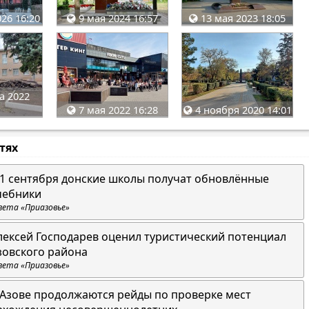
26 16:20
9 мая 2024 16:57
13 мая 2023 18:05
а 2022
7 мая 2022 16:28
4 ноября 2020 14:01
стях
 1 сентября донские школы получат обновлённые
чебники
зета «Приазовье»
лексей Господарев оценил туристический потенциал
зовского района
зета «Приазовье»
 Азове продолжаются рейды по проверке мест