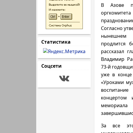
В Азове п
оргкомитет
празднова
Согласно утв
нынешнем 
Статистика
продлится б
рассказал г
Владимир Ра
Соцсети
73-й годовщи
уже в конце
«Уроками му
воспитание
концертом 
мемориала 
завершившис
За все эт