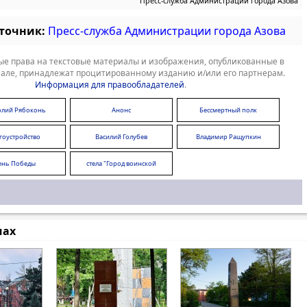
Пресс-служба Администрации города Азова
сточник:
Пресс-служба Администрации города Азова
е права на текстовые материалы и изображения, опубликованные в
але, принадлежат процитированному изданию и/или его партнерам.
Информация для правообладателей
.
олий Рябоконь
Анонс
Бессмертный полк
гоустройство
Василий Голубев
Владимир Ращупкин
ень Победы
стела "Город воинской
доблести"
мах