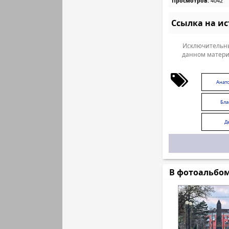
Просмотров:
4042
Ссылка на и
Исключительны
данном матери
Анат
Бла
Д
В фотоальбо