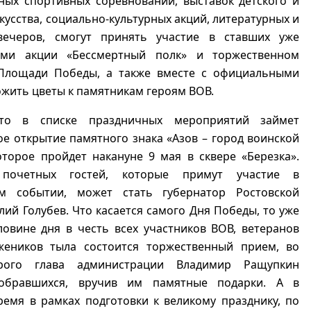
ных спортивных соревнований, выставок детского и
кусства, социально-культурных акций, литературных и
вечеров, смогут принять участие в ставших уже
ыми акции «Бессмертный полк» и торжественном
Площади Победы, а также вместе с официальными
жить цветы к памятникам героям ВОВ.
то в списке праздничных мероприятий займет
е открытие памятного знака «Азов – город воинской
оторое пройдет накануне 9 мая в сквере «Березка».
очетных гостей, которые примут участие в
м событии, может стать губернатор Ростовской
лий Голубев. Что касается самого Дня Победы, то уже
овине дня в честь всех участников ВОВ, ветеранов
жеников тыла состоится торжественный прием, во
рого глава администрации Владимир Ращупкин
собравшихся, вручив им памятные подарки. А в
емя в рамках подготовки к великому празднику, по