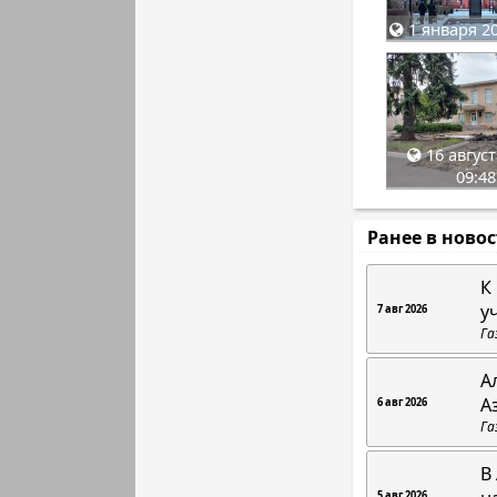
1 января 20
16 август
09:48
Ранее в ново
К
у
7 авг 2026
Га
А
А
6 авг 2026
Га
В
5 авг 2026