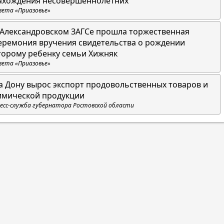
ахождения несовершеннолетних
зета «Приазовье»
 Александровском ЗАГСе прошла торжественная
еремония вручения свидетельства о рождении
торому ребенку семьи Хижняк
зета «Приазовье»
а Дону вырос экспорт продовольственных товаров и
имической продукции
есс-служба губернатора Ростовской области