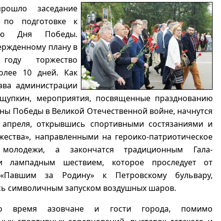
рошло заседание
а по подготовке к
нию Дня Победы.
ержденному плану в
году торжество
олее 10 дней. Как
лава администрации
щупкин, мероприятия, посвященные празднованию
ны Победы в Великой Отечественной войне, начнутся
 апреля, открывшись спортивными состязаниями и
жества», направленными на героико-патриотическое
 молодежи, а закончатся традиционным Гала-
и лампадным шествием, которое проследует от
«Павшим за Родину» к Петровскому бульвару,
ь символичным запуском воздушных шаров.
о время азовчане и гости города, помимо