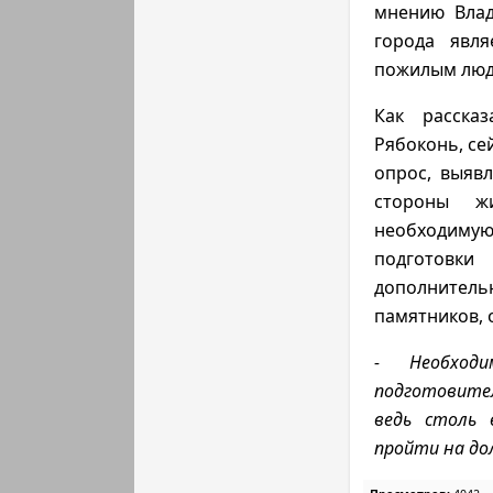
мнению Влад
города явл
пожилым люд
Как расска
Рябоконь, се
опрос, выявл
стороны жи
необходиму
подготовки
дополнитель
памятников, 
- Необходи
подготовите
ведь столь 
пройти на до