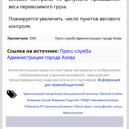
веса перевозимого груза.
Планируется увеличить число пунктов весового
контроля.
Просмотров:
2095
Пресс-служба Администрации города Азова
Ссылка на источник:
Пресс-служба
Администрации города Азова
Исключительные права на текстовые материалы и изображения,
опубликованные в данном материале, принадлежат
процитированному изданию и/или его партнерам.
Информация
для правообладателей
.
Администрация города Азова
Большегрузный транспорт
Василий Голубев
Владимир Окунев
Владимир Ращупкин
ГИБДД
Глава администрации
Губернатор РО
Капитальный ремонт
Ремонт дорог
улица Дружбы
улица
Мелиораторов