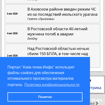
В Азовском районе введен режим ЧС
из-за последствий июльского урагана
6 авг 2026
Газета «Приазовье»
В Ростовской области 40-летний
мужчина погиб в аварии
4 авг 2026
DonDay
Над Ростовской областью ночью
сбили 150 БПЛА, в том числе над
2 авг 2026
Азовским морем
DonDay
Портал "Азов-точка-Инфо" использует
файлы cookies для обеспечения
оптимального просмотра материалов
Статистика
портала.
Политика конфиденциальности
Понятно
© 2000-2026 Азов-точка-Инфо
раньше
позже