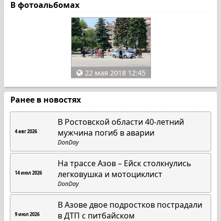
В фотоальбомах
22 мая 2018 12:45
Ранее в новостях
В Ростовской области 40-летний
мужчина погиб в аварии
4 авг 2026
DonDay
На трассе Азов – Ейск столкнулись
легковушка и мотоциклист
14 июл 2026
DonDay
В Азове двое подростков пострадали
в ДТП с питбайском
9 июл 2026