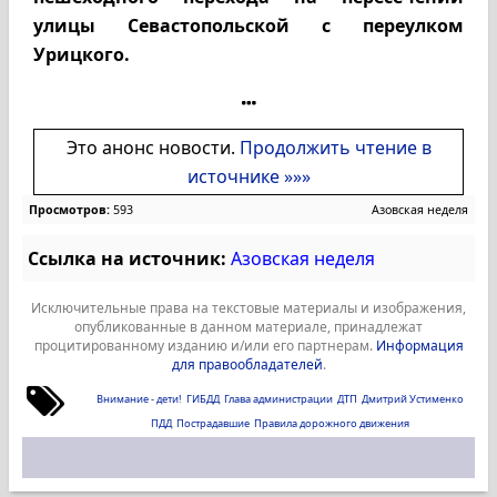
улицы Севастопольской с переулком
Урицкого.
Это анонс новости.
Продолжить чтение в
источнике »»»
Просмотров:
593
Азовская неделя
Ссылка на источник:
Азовская неделя
Исключительные права на текстовые материалы и изображения,
опубликованные в данном материале, принадлежат
процитированному изданию и/или его партнерам.
Информация
для правообладателей
.
Внимание - дети!
ГИБДД
Глава администрации
ДТП
Дмитрий Устименко
ПДД
Пострадавшие
Правила дорожного движения