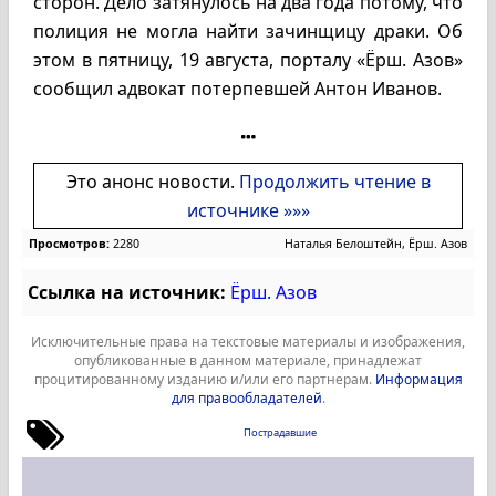
сторон. Дело затянулось на два года потому, что
полиция не могла найти зачинщицу драки. Об
этом в пятницу, 19 августа, порталу «Ёрш. Азов»
сообщил адвокат потерпевшей Антон Иванов.
Это анонс новости.
Продолжить чтение в
источнике »»»
Просмотров:
2280
Наталья Белоштейн, Ёрш. Азов
Ссылка на источник:
Ёрш. Азов
Исключительные права на текстовые материалы и изображения,
опубликованные в данном материале, принадлежат
процитированному изданию и/или его партнерам.
Информация
для правообладателей
.
Пострадавшие