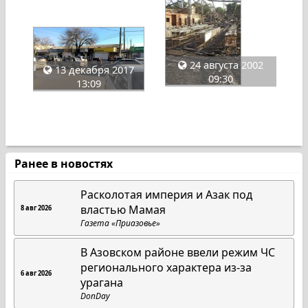
24 августа 2002
13 декабря 2017
09:30
13:09
Ранее в новостях
Расколотая империя и Азак под
властью Мамая
8 авг 2026
Газета «Приазовье»
В Азовском районе ввели режим ЧС
регионального характера из-за
6 авг 2026
урагана
DonDay