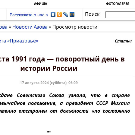
АФИША
ФОТОГАЛЕРЕЯ
Поиск
Расскажите о нас в
ова
»
Новости Азова
»
Просмотр новости
ета «Приазовье»
Статьи
ста 1991 года — поворотный день в
истории России
17 августа 2024 (суббота), 06:09
дане Советского Союза узнали, что в стране
звычайное положение, а президент СССР Михаил
ременно отстранен от должности «по состоянию