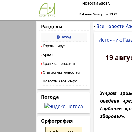
НОВОСТИ АЗОВА
В Азове 6 августа, 13:49
Все новости Аз
Разделы
•
Назад
Источник: Газ
Коронавирус
1
Архив
19 авгу
2
Хроника новостей
3
Статистика новостей
4
Новости Азов.Инфо
5
Утром граж
Погода
введено чре
Горбачев в
здоровья».
Орфография