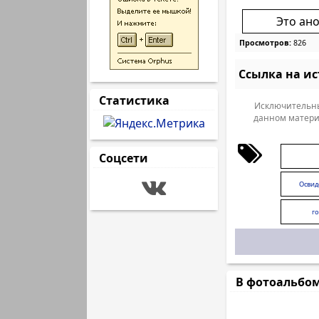
Это ан
Просмотров:
826
Ссылка на и
Статистика
Исключительны
данном матери
Соцсети
Освид
г
В фотоальбо