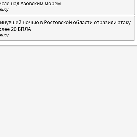
исле над Азовским морем
nDay
инувшей ночью в Ростовской области отразили атаку
олее 20 БПЛА
nDay