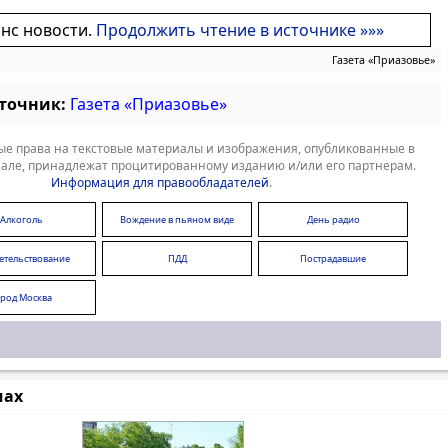
онс новости.
Продолжить чтение в источнике »»»
Газета «Приазовье»
сточник:
Газета «Приазовье»
е права на текстовые материалы и изображения, опубликованные в
але, принадлежат процитированному изданию и/или его партнерам.
Информация для правообладателей
.
Алкоголь
Вождение в пьяном виде
День радио
етельствование
ПДД
Пострадавшие
водителей
ород Москва
мах