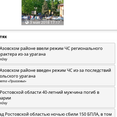
3 мая 2018 17:17
стях
 Азовском районе ввели режим ЧС регионального
арактера из-за урагана
nDay
 Азовском районе введен режим ЧС из-за последствий
юльского урагана
зета «Приазовье»
 Ростовской области 40-летний мужчина погиб в
варии
nDay
ад Ростовской областью ночью сбили 150 БПЛА, в том