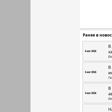
Ранее в ново
В
х
6 авг 2026
Do
В
и
6 авг 2026
Га
В
а
4 авг 2026
Do
Н