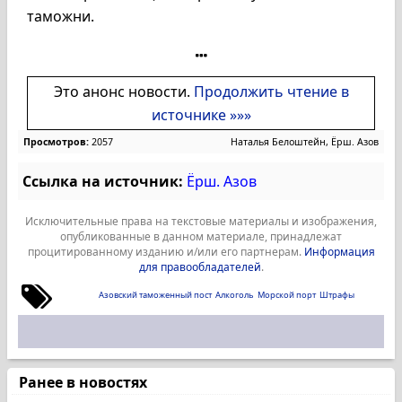
таможни.
Это анонс новости.
Продолжить чтение в
источнике »»»
Просмотров:
2057
Наталья Белоштейн, Ёрш. Азов
Ссылка на источник:
Ёрш. Азов
Исключительные права на текстовые материалы и изображения,
опубликованные в данном материале, принадлежат
процитированному изданию и/или его партнерам.
Информация
для правообладателей
.
Азовский таможенный пост
Алкоголь
Морской порт
Штрафы
Ранее в новостях