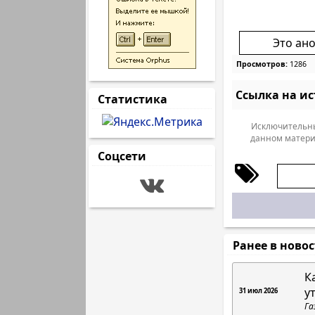
Это ан
Просмотров:
1286
Ссылка на и
Статистика
Исключительны
данном матери
Соцсети
Ранее в ново
К
у
31 июл 2026
Га