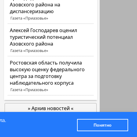
Азовского района на
диспансеризацию
Газета «Приазовье»
Алексей Господарев оценил
туристический потенциал
Азовского района
Газета «Приазовье»
Ростовская область получила
высокую оценку федерального
центра за подготовку
наблюдательного корпуса
Газета «Приазовье»
» Архив новостей «
позже
ла.
© 2000-2026 Азов-точка-Инфо
Понятно
Азов: ретрофото по заявке читателей НАГ.РУ
Политика конфиденциальности
[28.09.2022] Новая Азовская Газета.ру