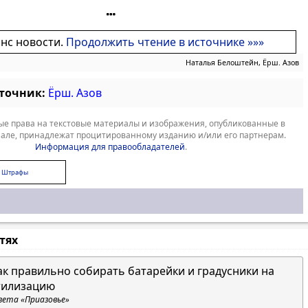
онс новости.
Продолжить чтение в источнике »»»
Наталья Белоштейн, Ёрш. Азов
сточник:
Ёрш. Азов
е права на текстовые материалы и изображения, опубликованные в
але, принадлежат процитированному изданию и/или его партнерам.
Информация для правообладателей
.
Штрафы
стях
ак правильно собирать батарейки и градусники на
тилизацию
зета «Приазовье»