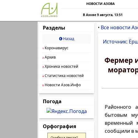
НОВОСТИ АЗОВА
В Азове 9 августа, 13:51
Все новости Аз
Разделы
•
Назад
Источник: Ёрш
Коронавирус
1
Архив
Фермер и
2
Хроника новостей
моратор
3
Статистика новостей
4
Новости Азов.Инфо
5
Погода
Районного а
бытовым му
временный м
Орфография
сообщили в 