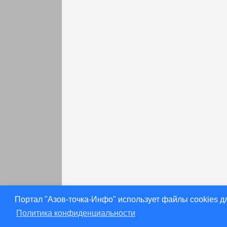
раньше
Портал "Азов-точка-Инфо" использует файлы cookies д
Политика конфиденциальности
[28.09.2022] Газета «Приазовье»