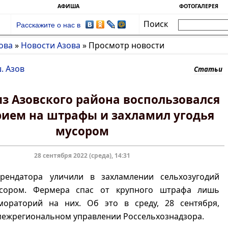
АФИША
ФОТОГАЛЕРЕЯ
Поиск
Расскажите о нас в
ова
»
Новости Азова
»
Просмотр новости
. Азов
Статьи
з Азовского района воспользовался
ием на штрафы и захламил угодья
мусором
28 сентября 2022 (среда), 14:31
рендатора уличили в захламлении сельхозугодий
сором. Фермера спас от крупного штрафа лишь
ораторий на них. Об это в среду, 28 сентября,
межрегиональном управлении Россельхознадзора.