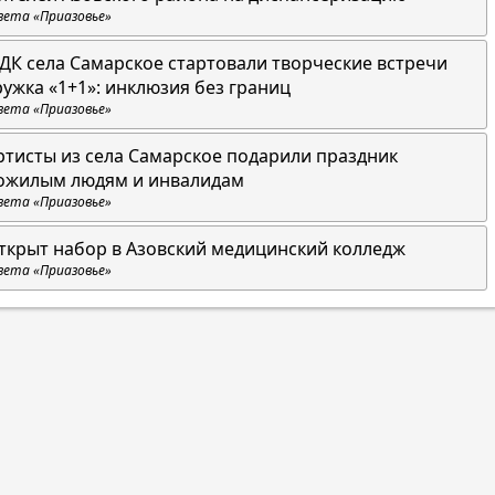
зета «Приазовье»
 ДК села Самарское стартовали творческие встречи
ружка «1+1»: инклюзия без границ
зета «Приазовье»
ртисты из села Самарское подарили праздник
ожилым людям и инвалидам
зета «Приазовье»
ткрыт набор в Азовский медицинский колледж
зета «Приазовье»