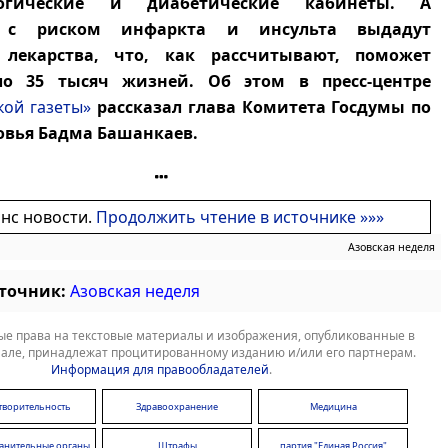
логические и диабетические кабинеты. А
 с риском инфаркта и инсульта выдадут
 лекарства, что, как рассчитывают, поможет
ло 35 тысяч жизней. Об этом в пресс-центре
кой газеты»
рассказал глава Комитета Госдумы по
овья Бадма Башанкаев.
онс новости.
Продолжить чтение в источнике »»»
Азовская неделя
сточник:
Азовская неделя
е права на текстовые материалы и изображения, опубликованные в
але, принадлежат процитированному изданию и/или его партнерам.
Информация для правообладателей
.
творительность
Здравоохранение
Медицина
анительные органы
Штрафы
партия "Единая Россия"