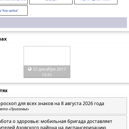
 "Круг добра"
мах
22 декабря 2017
15:51
стях
ороскоп для всех знаков на 8 августа 2026 года
зета «Приазовье»
абота о здоровье: мобильная бригада доставляет
ителей Азовского района на диспансеризацию