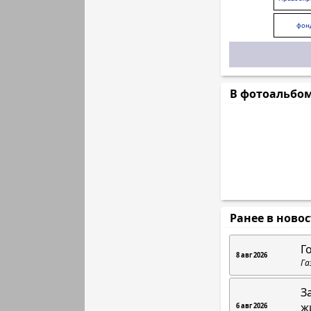
фонд
В фотоальбо
Ранее в ново
Г
8 авг 2026
Га
З
ж
6 авг 2026