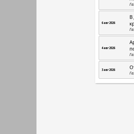
Га
В
к
6 авг 2026
Га
А
п
4 авг 2026
Га
О
3 авг 2026
Га