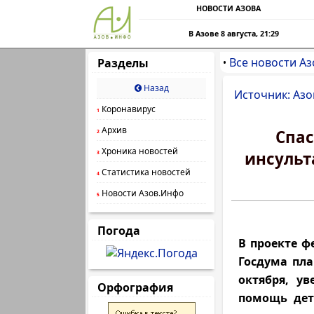
НОВОСТИ АЗОВА
В Азове 8 августа, 21:29
Все новости Аз
Разделы
•
Назад
Источник: Азо
Коронавирус
1
Архив
Спас
2
Хроника новостей
инсульт
3
Статистика новостей
4
Новости Азов.Инфо
5
Погода
В проекте ф
Госдума пла
октября, у
Орфография
помощь дет