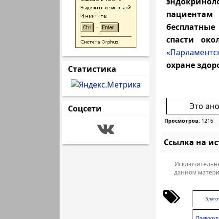
эндокрино
пациентам
бесплатные
спасти око
«Парламентс
охране здор
Статистика
Это ан
Соцсети
Просмотров:
1216
Ссылка на и
Исключительны
данном матери
Благо
Правоохр