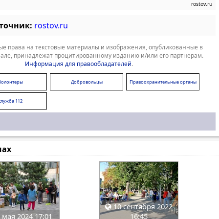
rostov.ru
сточник:
rostov.ru
е права на текстовые материалы и изображения, опубликованные в
але, принадлежат процитированному изданию и/или его партнерам.
Информация для правообладателей
.
Волонтеры
Добровольцы
Правоохранительные органы
служба 112
мах
10 сентября 2022
 мая 2024 17:01
16:45