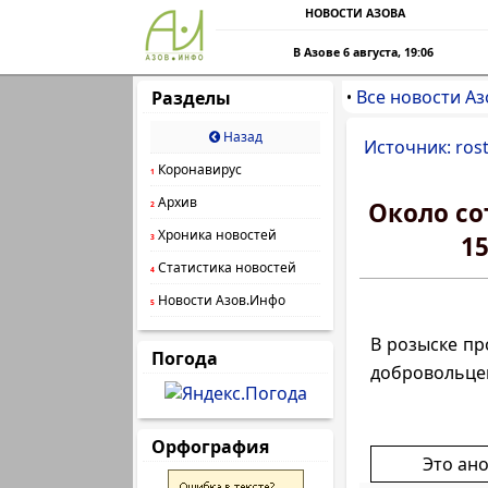
НОВОСТИ АЗОВА
В Азове 6 августа, 19:06
Все новости Аз
Разделы
•
Назад
Источник: rost
Коронавирус
1
Архив
Около со
2
Хроника новостей
1
3
Статистика новостей
4
Новости Азов.Инфо
5
В розыске пр
Погода
добровольцев
Орфография
Это ан