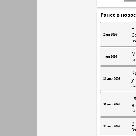
Ранее в ново
В
б
2 авг 2026
Do
М
1 авг 2026
Га
К
у
31 июл 2026
Га
Г
в
31 июл 2026
Га
В
30 июл 2026
Do