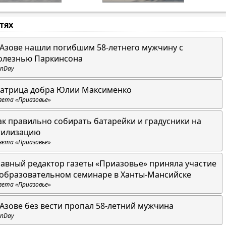
стях
 Азове нашли погибшим 58-летнего мужчину с
олезнью Паркинсона
nDay
атрица добра Юлии Максименко
зета «Приазовье»
ак правильно собирать батарейки и градусники на
тилизацию
зета «Приазовье»
лавный редактор газеты «Приазовье» приняла участие
 образовательном семинаре в Ханты-Мансийске
зета «Приазовье»
 Азове без вести пропал 58-летний мужчина
nDay