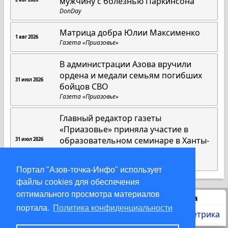
мужчину с болезнью Паркинсона
DonDay
Матрица добра Юлии Максименко
1 авг 2026
Газета «Приазовье»
В администрации Азова вручили
ордена и медали семьям погибших
31 июл 2026
бойцов СВО
Газета «Приазовье»
Главный редактор газеты
«Приазовье» приняла участие в
образовательном семинаре в Ханты-
31 июл 2026
Мансийске
Газета «Приазовье»
Портал "Азов-точка-Инфо" использует
файлы cookies для обеспечения
оптимального просмотра материалов
Статистика
портала.
Политика конфиденциальности