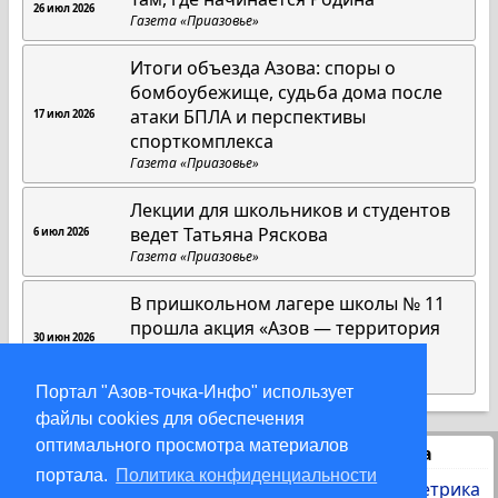
26 июл 2026
Газета «Приазовье»
Итоги объезда Азова: споры о
бомбоубежище, судьба дома после
атаки БПЛА и перспективы
17 июл 2026
спорткомплекса
Газета «Приазовье»
Лекции для школьников и студентов
ведет Татьяна Ряскова
6 июл 2026
Газета «Приазовье»
В пришкольном лагере школы № 11
прошла акция «Азов — территория
30 июн 2026
здоровья»
Газета «Приазовье»
Портал "Азов-точка-Инфо" использует
файлы cookies для обеспечения
оптимального просмотра материалов
Статистика
портала.
Политика конфиденциальности