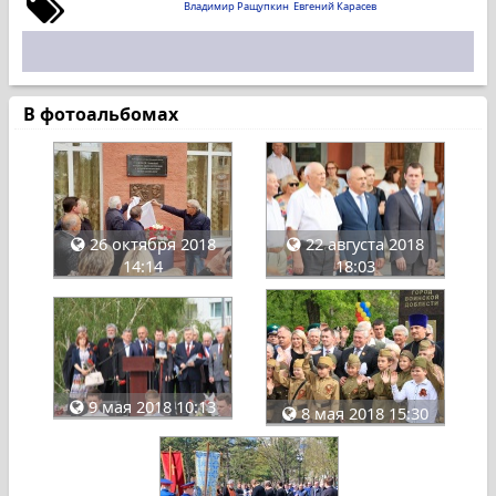
Владимир Ращупкин
Евгений Карасев
В фотоальбомах
26 октября 2018
22 августа 2018
14:14
18:03
9 мая 2018 10:13
8 мая 2018 15:30