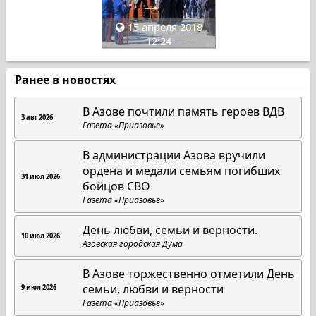
15 апреля 2018
12:24
Ранее в новостях
В Азове почтили память героев ВДВ
3 авг 2026
Газета «Приазовье»
В администрации Азова вручили
ордена и медали семьям погибших
31 июл 2026
бойцов СВО
Газета «Приазовье»
День любви, семьи и верности.
10 июл 2026
Азовская городская Дума
В Азове торжественно отметили День
семьи, любви и верности
9 июл 2026
Газета «Приазовье»