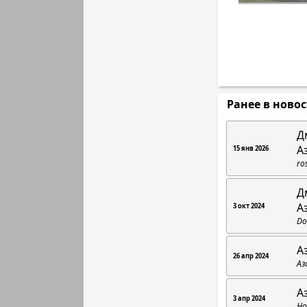
Ранее в ново
Д
А
15 янв 2026
ro
Д
А
3 окт 2024
Do
А
26 апр 2024
Аз
А
3 апр 2024
Но