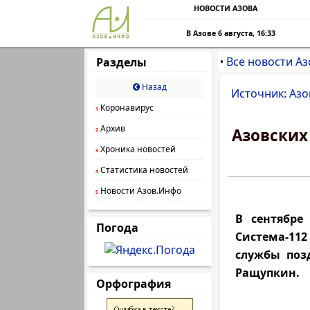
НОВОСТИ АЗОВА
В Азове 6 августа, 16:33
Все новости Аз
Разделы
•
Назад
Источник: Азо
Коронавирус
1
Архив
Азовских
2
Хроника новостей
3
Статистика новостей
4
Новости Азов.Инфо
5
В сентябре
Погода
Система-11
службы поз
Ращупкин.
Орфография