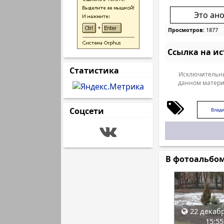
Это ан
Просмотров:
1877
Ссылка на и
Статистика
Исключительны
данном матери
Соцсети
Влад
В фотоальбо
22 декабр
15:55