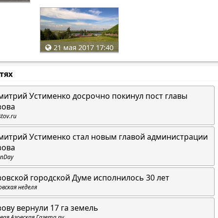
21 мая 2017 17:40
стях
митрий Устименко досрочно покинул пост главы
зова
stov.ru
митрий Устименко стал новым главой администрации
зова
nDay
зовской городской Думе исполнилось 30 лет
овская неделя
зову вернули 17 га земель
вая Азовская Газета.ру