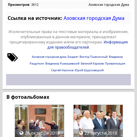
Просмотров:
3612
Азовская городская Дума
Ссылка на источник:
Азовская городская Дума
Исключительные права на текстовые материалы и изображения,
опубликованные в данном материале, принадлежат
процитированному изданию и/или его партнерам.
Информация
для правообладателей
.
Азовская городская дума
Бюджет
Виктор Пшеничный
Владимир
Ращупкин
Владимир Рымашевский
Евгений Карасев
Приватизация
Сергей Насонов
Юрий Шурховецкий
В фотоальбомах
26 октября 2018
22 августа 2018