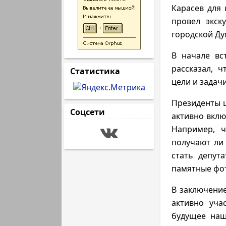
Карасев для
провел экск
городской Ду
В начале вс
рассказал, 
Статистика
цели и задач
Президенты ш
Соцсети
активно вклю
Например, ч
получают ли 
стать депут
памятные фот
В заключение
активно уча
будущее наш