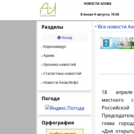
НОВОСТИ АЗОВА
В Азове 9 августа, 10:58
Все новости Аз
Разделы
•
Назад
Коронавирус
1
Архив
2
Хроника новостей
3
Статистика новостей
4
Новости Азов.Инфо
5
18 апрел
Погода
местного с
Российск
Председател
Орфография
глава горо
«Дня открыт