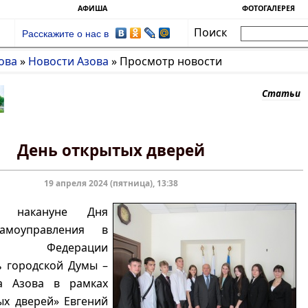
АФИША
ФОТОГАЛЕРЕЯ
Поиск
Расскажите о нас в
ова
»
Новости Азова
»
Просмотр новости
Статьи
День открытых дверей
19 апреля 2024 (пятница), 13:38
я накануне Дня
амоуправления в
ой Федерации
ь городской Думы –
да Азова в рамках
ых дверей» Евгений