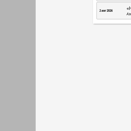
«
2 авг 2026
Аз