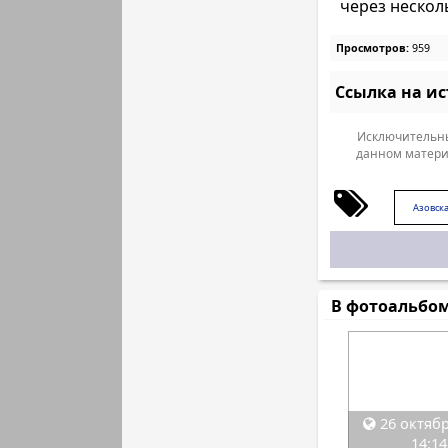
через несколь
Просмотров:
959
Ссылка на и
Исключительны
данном матери
Азовска
В фотоальбо
26 октябр
14:14