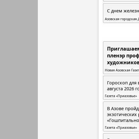
С днем желез
Азовская городская 
Приглашаем
пленэр про
художников
Новая Азовская Газе
Гороскоп для 
августа 2026 г
Газета «Приазовье»
В Азове пройд
экзотических 
«Гошпитально
Газета «Приазовье»