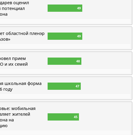
одарев оценил
й потенциал
49
йона
ует областной пленэр
49
Азов»
ровел прием
48
О и их семей
ная школьная форма
47
6 году
овье: мобильная
вляет жителей
45
она на
цию