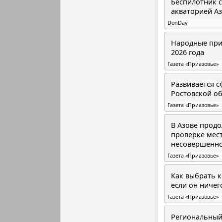
Беспилотник 
акваторией А
DonDay
Народные прим
2026 года
Газета «Приазовье»
Развивается с
Ростовской о
Газета «Приазовье»
В Азове прод
проверке мес
несовершенн
Газета «Приазовье»
Как выбрать к
если он ничег
Газета «Приазовье»
Региональный