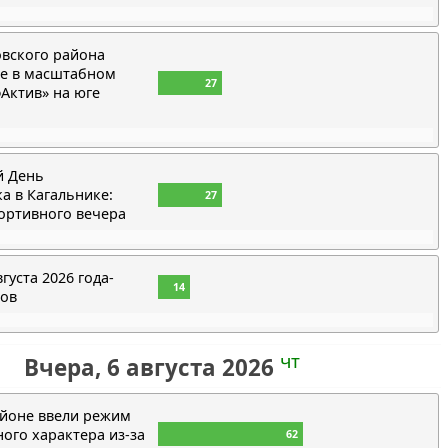
овского района
ие в масштабном
27
Актив» на юге
й День
а в Кагальнике:
27
ортивного вечера
густа 2026 года-
14
нов
чт
Вчера, 6 августа 2026
айоне ввели режим
ого характера из-за
62