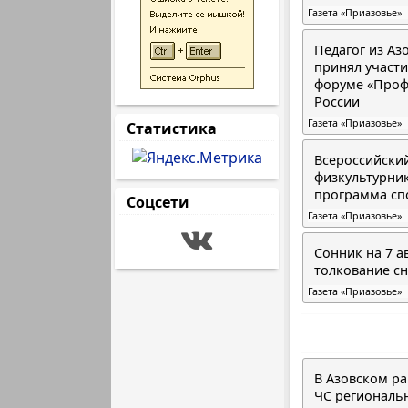
Газета «Приазовье»
Педагог из Аз
принял участ
форуме «Проф
России
Газета «Приазовье»
Статистика
Всероссийски
физкультурник
программа сп
Соцсети
Газета «Приазовье»
Сонник на 7 ав
толкование с
Газета «Приазовье»
В Азовском р
ЧС региональн