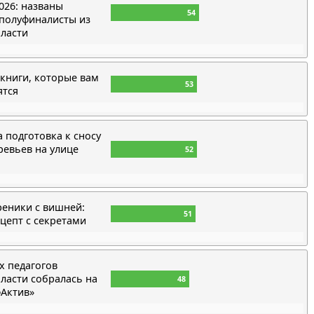
26: названы
54
 полуфиналисты из
бласти
книги, которые вам
53
ятся
а подготовка к сносу
ревьев на улице
52
еники с вишней:
51
цепт с секретами
х педагогов
ласти собралась на
48
Актив»