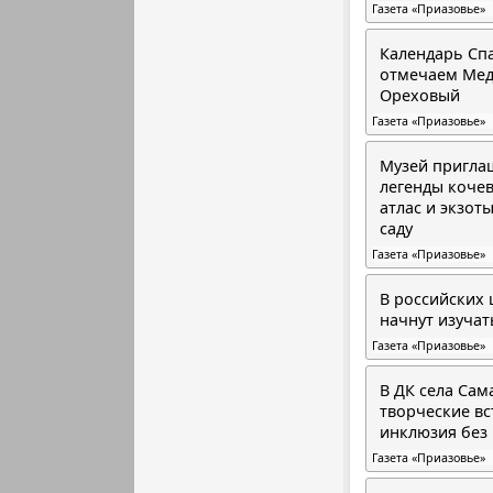
Газета «Приазовье»
Календарь Спа
отмечаем Мед
Ореховый
Газета «Приазовье»
Музей пригла
легенды коче
атлас и экзот
саду
Газета «Приазовье»
В российских 
начнут изучат
Газета «Приазовье»
В ДК села Сам
творческие вс
инклюзия без
Газета «Приазовье»