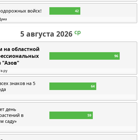
нодорожных войск!
42
Дума
ср
5 августа 2026
 на областной
фессиональных
96
 "Азов"
та.ру
всех знаков на 5
64
ода
ет день
растений в
59
м саду»