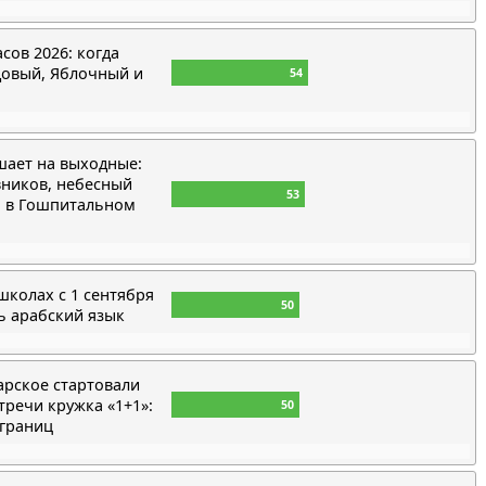
сов 2026: когда
овый, Яблочный и
54
шает на выходные:
вников, небесный
53
ы в Гошпитальном
школах с 1 сентября
50
ь арабский язык
арское стартовали
тречи кружка «1+1»:
50
 границ