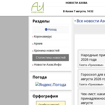
НОВОСТИ АЗОВА
В Азове 7 августа, 14:52
Все новости Аз
Разделы
•
Назад
Коронавирус
1
Архив
2
Хроника новостей
3
Народные прим
Статистика новостей
2026 года
Новости Азов.Инфо
Газета «Приазовье»
5
Гороскоп для 
Погода
августа 2026 г
Газета «Приазовье»
Чек-лист: как
Орфография
принадлежнос
августе