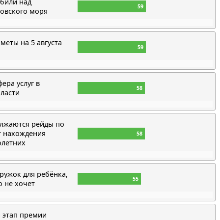
сбили над
59
зовского моря
еты на 5 августа
59
фера услуг в
58
бласти
олжаются рейды по
т нахождения
58
олетних
ружок для ребёнка,
55
о не хочет
 этап премии