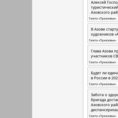
Алексей Госп
туристически
Азовского ра
Газета «Приазовье»
В Азове старт
художников «
Газета «Приазовье»
Глава Азова п
участников СВ
Газета «Приазовье»
Будет ли еди
в России в 202
Газета «Приазовье»
Забота о здор
бригада доста
Азовского рай
диспансериза
Газета «Приазовье»