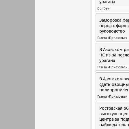
урагана
DonDay
Заморозка фа
перца с фарш
руководство
Газета «Приазовье»
В Азовском р
ЧС из-за посл
урагана
Газета «Приазовье»
В Азовском э
сдать овощны
полипропиле
Газета «Приазовье»
Ростовская об
высокую оцен
центра за под
наблюдательн