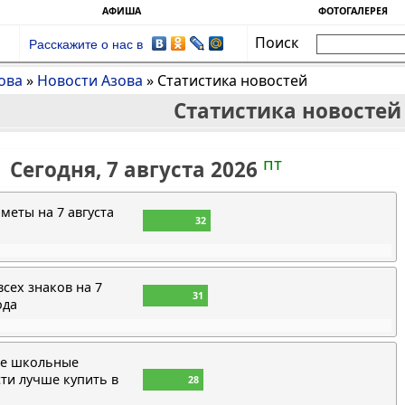
АФИША
ФОТОГАЛЕРЕЯ
Поиск
Расскажите о нас в
ова
»
Новости Азова
»
Статистика новостей
Статистика новостей
пт
Сегодня, 7 августа 2026
еты на 7 августа
32
всех знаков на 7
31
ода
ие школьные
ти лучше купить в
28