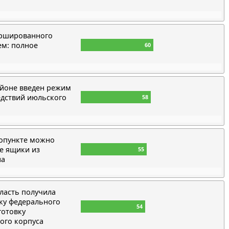
ршированного
ем: полное
60
айоне введен режим
едствий июльского
58
копункте можно
е ящики из
55
на
ласть получила
ку федерального
54
готовку
ого корпуса