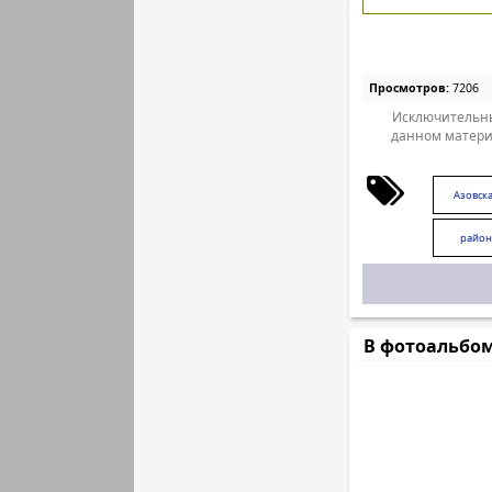
Просмотров:
7206
Исключительны
данном матери
Азовска
район
В фотоальбо