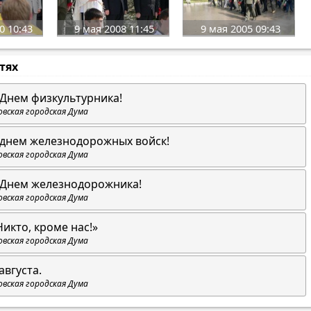
0 10:43
9 мая 2008 11:45
9 мая 2005 09:43
стях
 Днем физкультурника!
овская городская Дума
 днем железнодорожных войск!
овская городская Дума
 Днем железнодорожника!
овская городская Дума
Никто, кроме нас!»
овская городская Дума
августа.
овская городская Дума