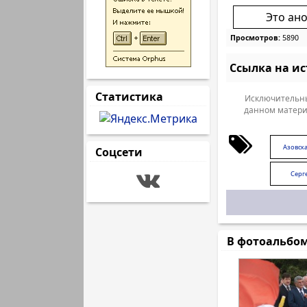
Это ан
Просмотров:
5890
Ссылка на и
Статистика
Исключительны
данном матери
Азовска
Соцсети
Серг
В фотоальбо