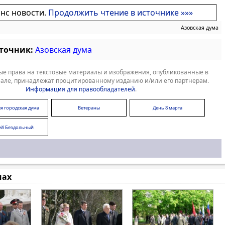
онс новости.
Продолжить чтение в источнике »»»
Азовская дума
сточник:
Азовская дума
е права на текстовые материалы и изображения, опубликованные в
але, принадлежат процитированному изданию и/или его партнерам.
Информация для правообладателей
.
я городская дума
Ветераны
День 8 марта
ей Бездольный
мах