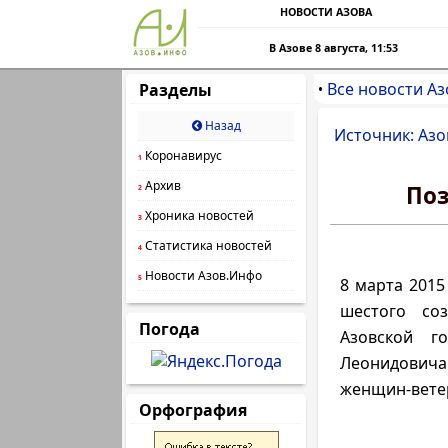
НОВОСТИ АЗОВА
В Азове 8 августа, 11:53
Все новости Аз
Разделы
•
Назад
Источник: Азо
Коронавирус
1
Архив
Поз
2
Хроника новостей
3
Статистика новостей
4
Новости Азов.Инфо
5
8 марта 2015
шестого соз
Погода
Азовской г
Леонидович
женщин-ветер
Орфография