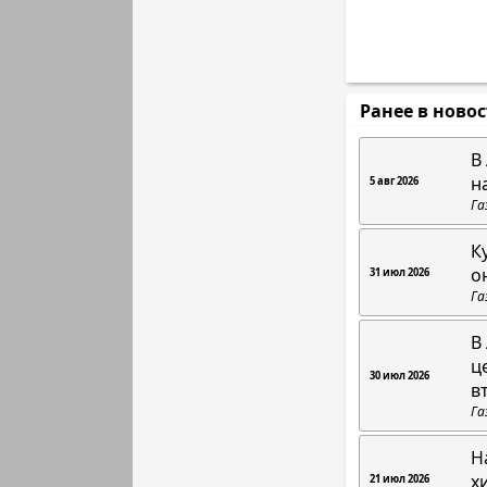
Ранее в ново
В
н
5 авг 2026
Га
К
о
31 июл 2026
Га
В
ц
30 июл 2026
в
Га
Н
х
21 июл 2026