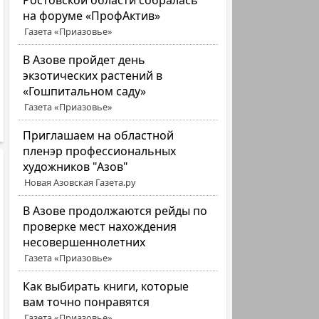
Ростовской области собралась
на форуме «ПрофАктив»
Газета «Приазовье»
В Азове пройдет день
экзотических растений в
«Гошпитальном саду»
Газета «Приазовье»
Приглашаем на областной
пленэр профессиональных
художников "Азов"
Новая Азовская Газета.ру
В Азове продолжаются рейды по
проверке мест нахождения
несовершеннолетних
Газета «Приазовье»
Как выбирать книги, которые
вам точно понравятся
Газета «Приазовье»