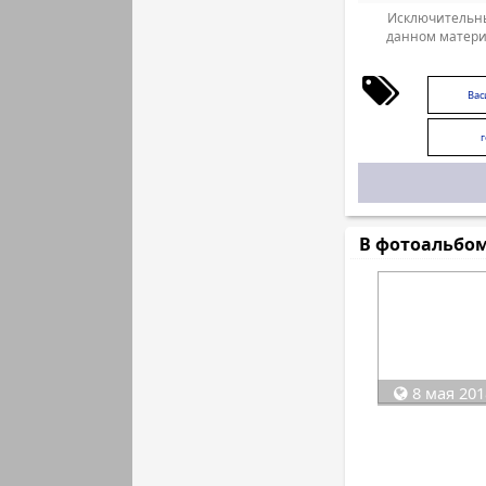
Исключительны
данном матери
Вас
г
В фотоальбо
8 мая 201