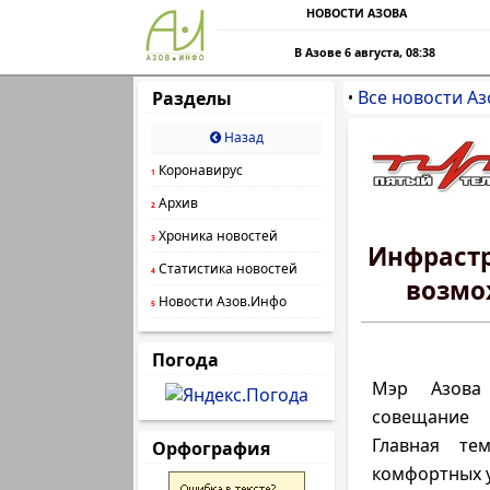
НОВОСТИ АЗОВА
В Азове 6 августа, 08:38
Все новости Аз
Разделы
•
Назад
Коронавирус
1
Архив
2
Хроника новостей
3
Инфрастр
Статистика новостей
4
возмо
Новости Азов.Инфо
5
Погода
Мэр Азова
совещание 
Главная те
Орфография
комфортных у