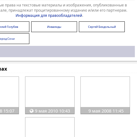
е права на текстовые материалы и изображения, опубликованные в
але, принадлежат процитированному изданию и/или его партнерам.
Информация для правообладателей
.
илий Голубев
Инвалиды
Сергей Бездольный
ород Сочи
мах
8 15:07
9 мая 2010 10:43
9 мая 2008 11:45