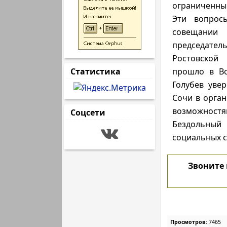
ограниченны
Эти вопрос
совещ
председател
Ростовской
Статистика
прошло в Во
Голубев уве
Сочи в орга
возможностя
Соцсети
Бездольный 
социальных 
Звоните
Просмотров:
7465