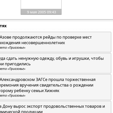
9 мая 2005 09:43
стях
 Азове продолжаются рейды по проверке мест
ахождения несовершеннолетних
зета «Приазовье»
уда сдать ненужную одежду, обувь и игрушки, чтобы
ни пригодились
зета «Приазовье»
 Александровском ЗАГСе прошла торжественная
еремония вручения свидетельства о рождении
торому ребенку семьи Хижняк
зета «Приазовье»
а Дону вырос экспорт продовольственных товаров и
имической продукции