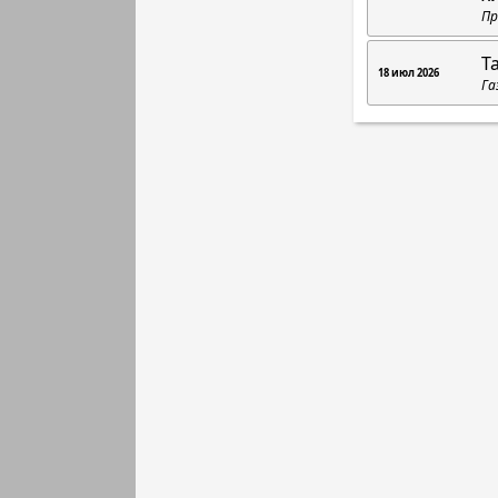
Пр
Т
18 июл 2026
Га