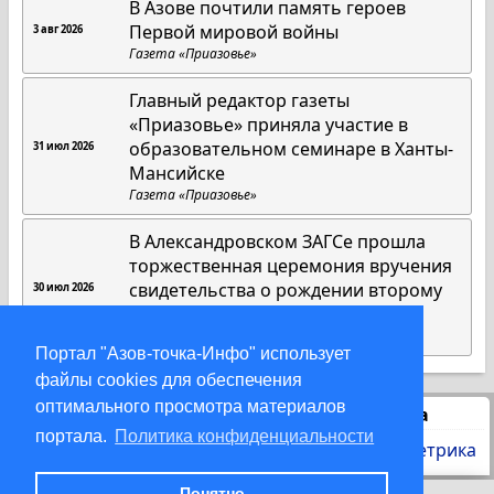
В Азове почтили память героев
Первой мировой войны
3 авг 2026
Газета «Приазовье»
Главный редактор газеты
«Приазовье» приняла участие в
образовательном семинаре в Ханты-
31 июл 2026
Мансийске
Газета «Приазовье»
В Александровском ЗАГСе прошла
торжественная церемония вручения
свидетельства о рождении второму
30 июл 2026
ребенку семьи Хижняк
Газета «Приазовье»
Портал "Азов-точка-Инфо" использует
файлы cookies для обеспечения
оптимального просмотра материалов
Статистика
портала.
Политика конфиденциальности
Понятно