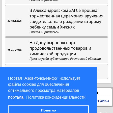
В Александровском ЗАГСе прошла
торжественная церемония вручения
свидетельства о рождении второму
30 июл 2026
ребенку семьи Хижняк
Газета «Приазовье»
На Дону вырос экспорт
продовольственных товаров и
21 июл 2026
химической продукции
Пресс-служба губернатора Ростовской области
Там, где живут любовь и верность
18 июл 2026
Газета «Приазовье»
Портал "Азов-точка-Инфо" использует
файлы cookies для обеспечения
оптимального просмотра материалов
Статистика
портала.
Политика конфиденциальности
Понятно