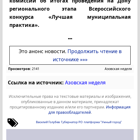
комиссии об итогах проведения на Дону
регионального этапа Всероссийского
конкурса «Лучшая муниципальная
практика».
Это анонс новости.
Продолжить чтение в
источнике »»»
Просмотров:
2141
Азовская неделя
Ссылка на источник:
Азовская неделя
Исключительные права на текстовые материалы и изображения,
опубликованные в данном материале, принадлежат
процитированному изданию и/или его партнерам.
Информация
для правообладателей
.
Василий Голубев
Губернатор РО
платформа "Умный город"