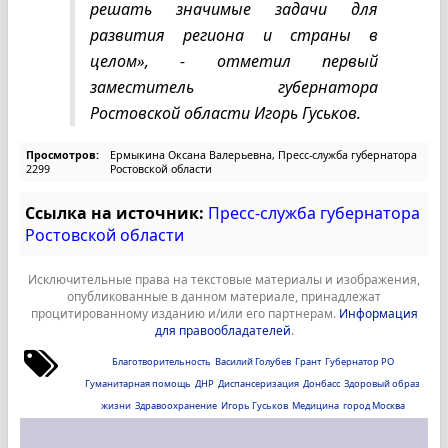
решать значимые задачи для
развития региона и страны в
целом», - отметил первый
заместитель губернатора
Ростовской области Игорь Гуськов.
Просмотров:
Ермыкина Оксана Валерьевна, Пресс-служба губернатора
2299
Ростовской области
Ссылка на источник:
Пресс-служба губернатора
Ростовской области
Исключительные права на текстовые материалы и изображения,
опубликованные в данном материале, принадлежат
процитированному изданию и/или его партнерам.
Информация
для правообладателей
.
Благотворительность
Василий Голубев
Грант
Губернатор РО
Гуманитарная помощь
ДНР
Диспансеризация
Донбасс
Здоровый образ
жизни
Здравоохранение
Игорь Гуськов
Медицина
город Москва