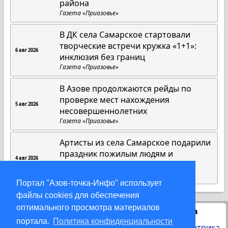
района
Газета «Приазовье»
В ДК села Самарское стартовали
творческие встречи кружка «1+1»:
6 авг 2026
инклюзия без границ
Газета «Приазовье»
В Азове продолжаются рейды по
проверке мест нахождения
5 авг 2026
несовершеннолетних
Газета «Приазовье»
Артисты из села Самарское подарили
праздник пожилым людям и
4 авг 2026
инвалидам
Газета «Приазовье»
Портал "Азов-точка-Инфо" использует
файлы cookies для обеспечения
оптимального просмотра материалов
Статистика
портала.
Политика конфиденциальности