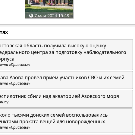
7 мая 2024 15:48
стях
остовская область получила высокую оценку
едерального центра за подготовку наблюдательного
орпуса
зета «Приазовье»
лава Азова провел прием участников СВО и их семей
зета «Приазовье»
еспилотник сбили над акваторией Азовского моря
nDay
коло тысячи донских семей воспользовались
унктами проката вещей для новорожденных
зета «Приазовье»