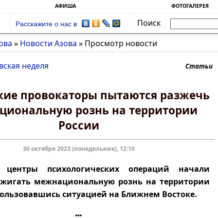
АФИША
ФОТОГАЛЕРЕЯ
Поиск
Расскажите о нас в
ова
»
Новости Азова
»
Просмотр новости
вская неделя
Статьи
кие провокаторы пытаются разжечь
циональную рознь на территории
России
30 октября 2023 (понедельник), 12:10
е центры психологических операций начали
зжигать межнациональную рознь на территории
пользовавшись ситуацией на Ближнем Востоке.