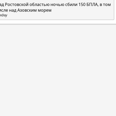
ад Ростовской областью ночью сбили 150 БПЛА, в том
исле над Азовским морем
nDay