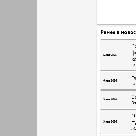
Ранее в ново
Р
ф
6 авг 2026
к
Га
Г
6 авг 2026
Га
Б
5 авг 2026
Do
О
п
3 авг 2026
Га