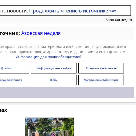
онс новости.
Продолжить чтение в источнике »»»
Азовская неделя
сточник:
Азовская неделя
е права на текстовые материалы и изображения, опубликованные в
але, принадлежат процитированному изданию и/или его партнерам.
Информация для правообладателей
.
Донбасс
Информационная война
Специальная военная
операция
альная военная
Фейк
Частичная мобилизация
операция
мах