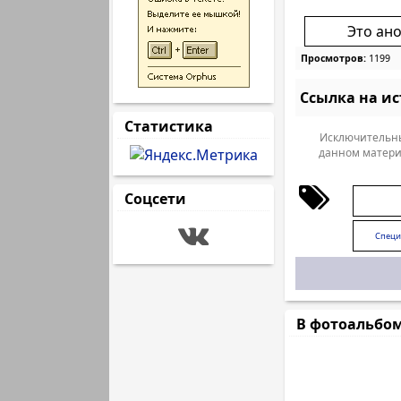
Это ан
Просмотров:
1199
Ссылка на и
Статистика
Исключительны
данном матери
Соцсети
Специ
В фотоальбо