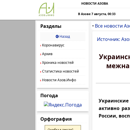
НОВОСТИ АЗОВА
В Азове 7 августа, 00:33
Все новости Аз
Разделы
•
Назад
Источник: Азо
Коронавирус
1
Архив
Украинс
2
Хроника новостей
межна
3
Статистика новостей
4
Новости Азов.Инфо
5
Погода
Украински
активно ра
России, вос
Орфография